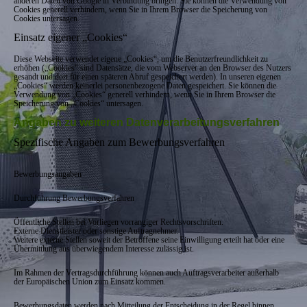
anderen Daten von Google in Verbindung bringen. Sie können die Verwendung von
Cookies generell verhindern, wenn Sie in Ihrem Browser die Speicherung von
Cookies untersagen.
Einsatz eigener „Cookies“
Diese Webseite verwendet eigene „Cookies“, um die Benutzerfreundlichkeit zu
erhöhen („Cookies“ sind Datensätze, die vom Webserver an den Browser des Nutzers
gesandt und dort für einen späteren Abruf gespeichert werden). In unseren eigenen
„Cookies“ werden keinerlei personenbezogene Daten gespeichert. Sie können die
Verwendung von „Cookies“ generell verhindern, wenn Sie in Ihrem Browser die
Speicherung von „Cookies“ untersagen.
Angaben zu weiteren Datenverarbeitungsverfahren
Spezifische Angaben zum Bewerbungsverfahren
Bewerbungsangaben
Durchführung Bewerbungsverfahren
Öffentliche Stellen bei Vorliegen vorrangiger Rechtsvorschriften.
Externe Dienstleister oder sonstige Auftragnehmer.
Weitere externe Stellen soweit der Betroffene seine Einwilligung erteilt hat oder eine
Übermittlung aus überwiegendem Interesse zulässig ist.
Im Rahmen der Vertragsdurchführung können auch Auftragsverarbeiter außerhalb
der Europäischen Union zum Einsatz kommen.
Bewerbungsdaten werden nach Mitteilung der Entscheidung in der Regel binnen