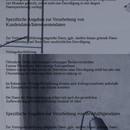
vier Monaten gelöscht, soweit nicht eine Einwilligung in eine längere
Datenspeicherung vorliegt.
Spezifische Angaben zur Verarbeitung von
Kundendaten/Interessentendaten
Zur Vertragsdurchführung mitgeteilte Daten; ggfs. darüber hinaus gehende Daten
zur Verarbeitung auf Basis Ihrer ausdrücklichen Einwilligung.
Vertragsdurchführung.
Öffentliche Stellen bei Vorliegen vorrangiger Rechtsvorschriften
Externe Dienstleister oder sonstige Auftragnehmer.
Weitere externe Stellen soweit der Betroffene seine Einwilligung erteilt hat oder eine
Übermittlung aus überwiegendem Interesse zulässig ist.
Im Rahmen der Vertragsdurchführung können auch Auftragsverarbeiter außerhalb
der Europäischen Union zum Einsatz kommen.
Die Dauer der Datenspeicherung richtet sich nach den gesetzlichen
Aufbewahrungspflichten und beträgt maximal 10 Jahre.
Spezifische Angaben zur Verarbeitung von Beschäftigtendaten
Zur Vertragsdurchführung mitgeteilte Daten; ggfs. darüber hinaus gehende Daten