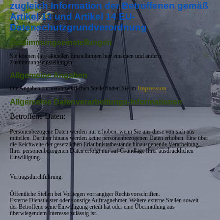
zugleich Information der Betroffenen gemäß
Artikel 13 und Artikel 14 EU-
Datenschutzgrundverordnung
Zustimmungseinstellungen
Sie können Ihre aktuellen Einstellungen hier einsehen und ändern:
Zustimmungseinstellungen
Allgemeine Angaben
Die Angaben zur verantwortlichen Stelle finden Sie im
Impressum
.
Allgemeine Datenverarbeitungs-Informationen
Betroffene Daten:
Personenbezogene Daten werden nur erhoben, wenn Sie uns diese von sich aus
mitteilen. Darüber hinaus werden keine personenbezogenen Daten erhoben. Eine über
die Reichweite der gesetzlichen Erlaubnistatbestände hinausgehende Verarbeitung
Ihrer personenbezogenen Daten erfolgt nur auf Grundlage Ihrer ausdrücklichen
Einwilligung.
Vertragsdurchführung.
Öffentliche Stellen bei Vorliegen vorrangiger Rechtsvorschriften.
Externe Dienstleister oder sonstige Auftragnehmer. Weitere externe Stellen soweit
der Betroffene seine Einwilligung erteilt hat oder eine Übermittlung aus
überwiegendem Interesse zulässig ist.