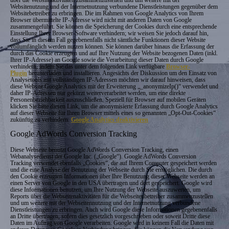
über die Websiteaktivitäten zusammenzustellen und um weitere mit der
Websitenutzung und der Internetnutzung verbundene Dienstleistungen gegenüber dem
Websitebetreiber zu erbringen. Die im Rahmen von Google Analytics von Ihrem
Browser übermittelte IP-Adresse wird nicht mit anderen Daten von Google
zusammengeführt. Sie können die Speicherung der Cookies durch eine entsprechende
Einstellung Ihrer Browser-Software verhindern; wir weisen Sie jedoch darauf hin,
dass Sie in diesem Fall gegebenenfalls nicht sämtliche Funktionen dieser Website
vollumfänglich werden nutzen können. Sie können darüber hinaus die Erfassung der
durch das Cookie erzeugten und auf Ihre Nutzung der Website bezogenen Daten (inkl.
Ihrer IP-Adresse) an Google sowie die Verarbeitung dieser Daten durch Google
verhindern, indem Sie das unter dem folgenden Link verfügbare
Browser-
Plugin
herunterladen und installieren. Angesichts der Diskussion um den Einsatz von
Analysetools mit vollständigen IP-Adressen möchten wir darauf hinweisen, dass
diese Website Google Analytics mit der Erweiterung „_anonymizeIp()“ verwendet und
daher IP-Adressen nur gekürzt weiterverarbeitet werden, um eine direkte
Personenbeziehbarkeit auszuschließen. Speziell für Browser auf mobilen Geräten
klicken Sie bitte diesen Link, um die anonymisierte Erfassung durch Google Analytics
auf dieser Webseite für Ihren Browser mittels eines so genannten „Opt-Out-Cookies“
zukünftig zu verhindern:
Google Analytics deaktivieren
Google AdWords Conversion Tracking
Diese Webseite benutzt Google AdWords Conversion Tracking, einen
Webanalysedienst der Google Inc. („Google“). Google AdWords Conversion
Tracking verwendet ebenfalls „Cookies“, die auf Ihrem Computer gespeichert werden
und die eine Analyse der Benutzung der Webseite durch Sie ermöglichen. Die durch
den Cookie erzeugten Informationen über Ihre Benutzung dieser Webseite werden an
einen Server von Google in den USA übertragen und dort gespeichert. Google wird
diese Informationen benutzen, um Ihre Nutzung der Webseite auszuwerten, um
Reports über die Webseitenaktivitäten für die Webseitenbetreiber zusammenzustellen
und um weitere mit der Webseitennutzung und der Internetnutzung verbundene
Dienstleistungen zu erbringen. Auch wird Google diese Informationen gegebenenfalls
an Dritte übertragen, sofern dies gesetzlich vorgeschrieben oder soweit Dritte diese
Daten im Auftrag von Google verarbeiten. Google wird in keinem Fall die Daten mit