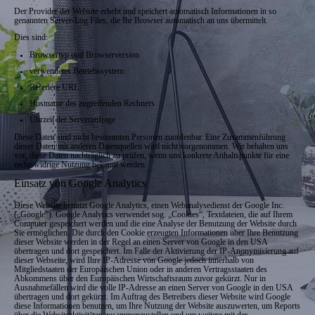
Der Provider der Website erhebt und speichert automatisch Informationen in so
genannten Server-Log Files, die Ihr Browser automatisch an uns übermittelt.
Dies sind:
Browsertyp und Browserversion
verwendetes Betriebssystem
Referiere URL
Hostname des zugreifenden Rechners
Uhrzeit der Serveranfrage
Diese Daten sind nicht bestimmten Personen zuordenbar. Eine Zusammenführung
dieser Daten mit anderen Datenquellen wird nicht vorgenommen. Wir behalten uns
vor, diese Daten nachträglich zu prüfen, wenn uns konkrete Anhaltspunkte für eine
rechtswidrige Nutzung bekannt werden.
Einsatz von Google Analytics
Diese Website benutzt Google Analytics, einen Webanalysedienst der Google Inc.
(„Google“). Google Analytics verwendet sog. „Cookies“, Textdateien, die auf Ihrem
Computer gespeichert werden und die eine Analyse der Benutzung der Website durch
Sie ermöglichen. Die durch den Cookie erzeugten Informationen über Ihre Benutzung
dieser Website werden in der Regel an einen Server von Google in den USA
übertragen und dort gespeichert. Im Falle der Aktivierung der IP-Anonymisierung auf
dieser Webseite, wird Ihre IP-Adresse von Google jedoch innerhalb von
Mitgliedstaaten der Europäischen Union oder in anderen Vertragsstaaten des
Abkommens über den Europäischen Wirtschaftsraum zuvor gekürzt. Nur in
Ausnahmefällen wird die volle IP-Adresse an einen Server von Google in den USA
übertragen und dort gekürzt. Im Auftrag des Betreibers dieser Website wird Google
diese Informationen benutzen, um Ihre Nutzung der Website auszuwerten, um Reports