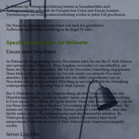
Im Rahmen der Vertragsdurchführung können in Ausnahmefällen auch
Auftragsverarbeiter außerhalb der Europäischen Union zum Einsatz kommen.
Vereinbarungen zur Auftragsdatenverarbeitung werden in jedem Fall geschlossen.
Die Dauer der Datenspeicherung richtet sich nach den gesetzlichen
Aufbewahrungspflichten und beträgt in der Regel 10 Jahre.
Spezifische Angaben zur Webseite
Einsatz eines Newsletters
Im Rahmen der Registrierung unseres Newsletters teilen Sie uns Ihre E-Mail-Adresse
und optional weitere Daten mit. Diese Angaben verwenden wir ausschließlich, um
Ihnen den Newsletter zuzusenden. Ihre bei der Newsletter-Anmeldung eingegebenen
Daten bleiben bei uns gespeichert, bis Sie sich wieder von unserem Newsletter
abmelden. Eine Abmeldung ist jederzeit über den dafür vorgesehenen Link im
Newsletter oder eine entsprechende Mitteilung an uns möglich. Mit der Abmeldung
widersprechen Sie der Nutzung Ihrer E-Mail-Adresse.
Ihre E-Mailadresse, die wir im Zusammenhang mit dem Verkauf einer Ware oder
Dienstleistung erhalten, nutzen wir darüber hinaus ausschließlich für Direktwerbung
in Form unseres Newsletters für eigene ähnliche Waren oder Dienstleistungen, wie die
von Ihnen bestellten, sofern Sie dieser Verwendung nicht widersprochen haben. Sie
können der Verwendung Ihrer E-Mail-Adresse jederzeit widersprechen, ohne dass
hierfür andere als die Übermittlungskosten nach den Basistarifen entstehen. Ihr
Widerspruch (und damit die Abbestellung unseres Newsletters) kann durch
entsprechende Nachricht an unsere E-Mail-Adresse (siehe Impressum) ausgeübt
werden.
Server-Log-Files