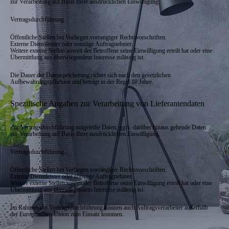
zur Verarbeitung auf Basis Ihrer ausdrücklichen Einwilligung.
Vertragsdurchführung.
Öffentliche Stellen bei Vorliegen vorrangiger Rechtsvorschriften.
Externe Dienstleister oder sonstige Auftragnehmer.
Weitere externe Stellen soweit der Betroffene seine Einwilligung erteilt hat oder eine
Übermittlung aus überwiegendem Interesse zulässig ist.
Die Dauer der Datenspeicherung richtet sich nach den gesetzlichen
Aufbewahrungspflichten und beträgt in der Regel 10 Jahre.
Spezifische Angaben zur Verarbeitung von Lieferantendaten
Zur Vertragsdurchführung mitgeteilte Daten; ggfs. darüber hinaus gehende Daten
zur Verarbeitung auf Basis Ihrer ausdrücklichen Einwilligung.
Vertragsdurchführung.
Öffentliche Stellen bei Vorliegen vorrangiger Rechtsvorschriften.
Externe Dienstleister oder sonstige Auftragnehmer.
Weitere externe Stellen soweit der Betroffene seine Einwilligung erteilt hat oder eine
Übermittlung aus überwiegendem Interesse zulässig ist.
Im Rahmen der Vertragsdurchführung können auch Auftragsverarbeiter außerhalb
der Europäischen Union zum Einsatz kommen.